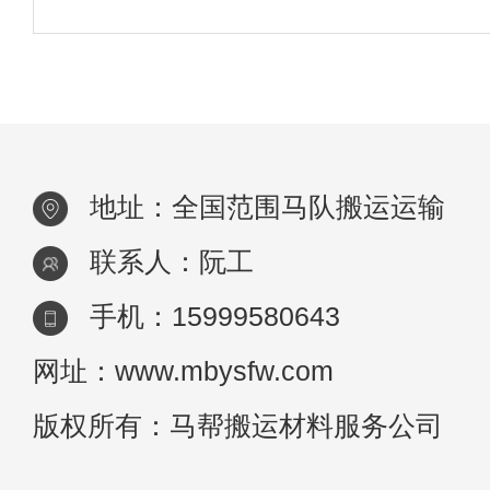
胞不能正常分裂(即减数分裂)；母骡具有性
坑，
怀孕胚胎，但最困难的是使母骡怀孕。严格
地址：全国范围马队搬运运输
联系人：阮工
手机：15999580643
网址：www.mbysfw.com
版权所有：马帮搬运材料服务公司