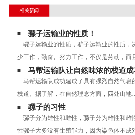
相关新闻
骡子运输业的性质！
骡子运输业的性质，驴子运输业的性质，
少工作，勤奋。努力工作，不仅是劳动，而
年复一年地离开了家。我们应该随时处理恶
马帮运输队让自然味浓的栈道成
马帮运输队成功建成了具有强烈自然气息
恶劣的天气，始终跟上机会，抓住机会，抓
栈道。据了解，在自然理念方面，四处山地
园利用现有地貌，突出绿化升级，丰富山地
骡子的习性
骡子分为雄性和雌性，骡子分为雄性和雌
物景观、季节和森林。卧虎山公园二期建设
性骡子大多没有生殖能力，因为染色体不成对(
中，结合台阶路，在两侧筑起水平台阶和鱼