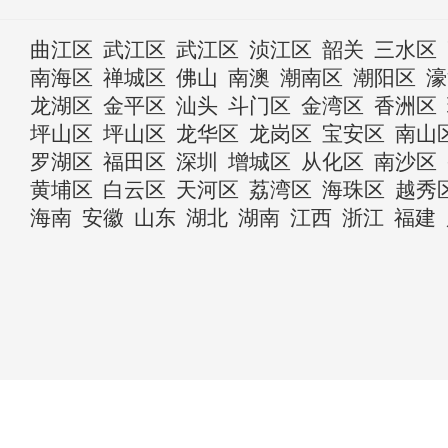
曲江区
武江区
武江区
浈江区
韶关
三水区
南海区
禅城区
佛山
南澳
潮南区
潮阳区
濠
龙湖区
金平区
汕头
斗门区
金湾区
香洲区
坪山区
坪山区
龙华区
龙岗区
宝安区
南山
罗湖区
福田区
深圳
增城区
从化区
南沙区
黄埔区
白云区
天河区
荔湾区
海珠区
越秀
海南
安徽
山东
湖北
湖南
江西
浙江
福建