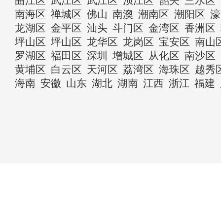
曲江区
武江区
武江区
浈江区
韶关
三水区
南海区
禅城区
佛山
南澳
潮南区
潮阳区
濠
龙湖区
金平区
汕头
斗门区
金湾区
香洲区
坪山区
坪山区
龙华区
龙岗区
宝安区
南山
罗湖区
福田区
深圳
增城区
从化区
南沙区
黄埔区
白云区
天河区
荔湾区
海珠区
越秀
海南
安徽
山东
湖北
湖南
江西
浙江
福建