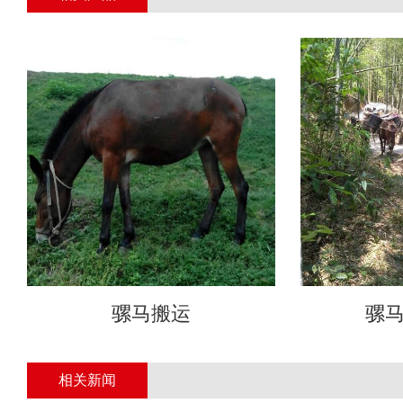
骡马搬运
骡
相关新闻