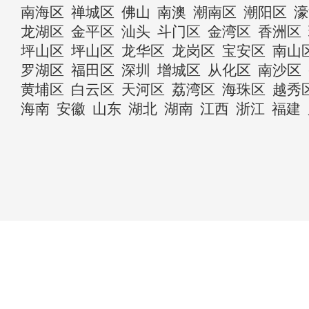
南海区
禅城区
佛山
南澳
潮南区
潮阳区
濠
龙湖区
金平区
汕头
斗门区
金湾区
香洲区
坪山区
坪山区
龙华区
龙岗区
宝安区
南山
罗湖区
福田区
深圳
增城区
从化区
南沙区
黄埔区
白云区
天河区
荔湾区
海珠区
越秀
海南
安徽
山东
湖北
湖南
江西
浙江
福建