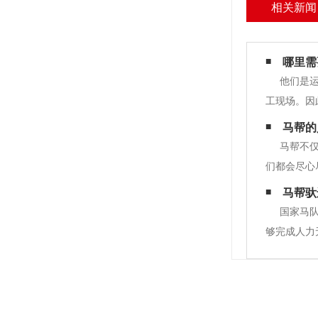
相关新闻
哪里需
他们是
工现场。因
电力工程砂
马帮的
程材料运输
马帮不
们都会尽心
民族的兴衰
马帮驮
云南回民反
国家马
够完成人力无
工程(坟墓)