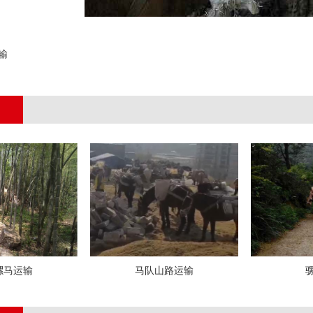
输
;
骡马运输
马队山路运输