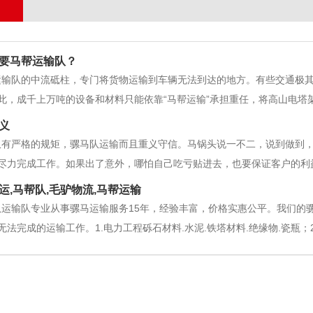
要马帮运输队？
运输队的中流砥柱，专门将货物运输到车辆无法到达的地方。有些交通极
此，成千上万吨的设备和材料只能依靠“马帮运输”承担重任，将高山电塔
石、水泥、塔塔、绝缘体、瓷瓶等；2：沟工程砂、水泥、砖等3护坡工程
义
；砂、石、水泥、钢筋、塔
仅有严格的规矩，骡马队运输而且重义守信。马锅头说一不二，说到做到
尽力完成工作。如果出了意外，哪怕自己吃亏贴进去，也要保证客户的利
息息相关。马帮为了生存， 为了发展，就势必倚国重民，这就造就了马帮
运,马帮队,毛驴物流,马帮运输
清起义时，向杜文秀领导的滇西
队运输队专业从事骡马运输服务15年，经验丰富，价格实惠公平。我们的
法完成的运输工作。1.电力工程砾石材料.水泥.铁塔材料.绝缘物.瓷瓶；2
材料运输：5.运输新建或翻新的景区材料；6.寺庙工程石.水泥.砂.砖；7.公