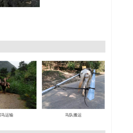
骡马运输
马队搬运