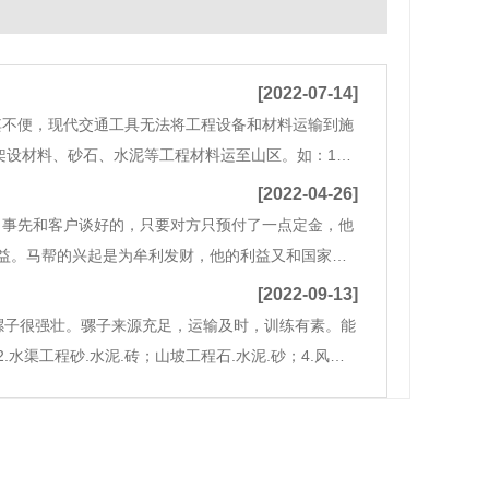
[2022-07-14]
其不便，现代交通工具无法将工程设备和材料运输到施
架设材料、砂石、水泥等工程材料运至山区。如：1：
石、水泥、砂等4：风水工程（坟墓）承担各种建筑工
[2022-04-26]
，事先和客户谈好的，只要对方只预付了一点定金，他
益。马帮的兴起是为牟利发财，他的利益又和国家和
的爱国精神。云南大商号“源信昌”由马帮起家，清末
[2022-09-13]
骡子很强壮。骡子来源充足，运输及时，训练有素。能
.水渠工程砂.水泥.砖；山坡工程石.水泥.砂；4.风水
园工程材料.石头.水泥.砖块；8.钢筋的工程材料.水泥