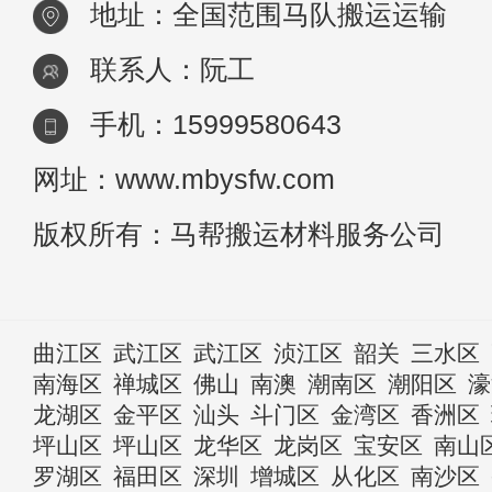
地址：全国范围马队搬运运输
联系人：阮工
手机：15999580643
网址：www.mbysfw.com
版权所有：马帮搬运材料服务公司
曲江区
武江区
武江区
浈江区
韶关
三水区
南海区
禅城区
佛山
南澳
潮南区
潮阳区
濠
龙湖区
金平区
汕头
斗门区
金湾区
香洲区
坪山区
坪山区
龙华区
龙岗区
宝安区
南山
罗湖区
福田区
深圳
增城区
从化区
南沙区