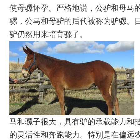
使母骡怀孕。严格地说，公驴和母马
骡，公马和母驴的后代被称为驴骡。
驴仍然用来培育骡子。
马和骡子很大，具有驴的承载能力和
的灵活性和奔跑能力。特别是在偏远