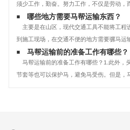
须少工作，勤奋。努力工作，不仅是劳动，
劳。他们年复一年地离开了家。我们应该随
哪些地方需要马帮运输东西？
主要是在山区，现代交通工具不能将工程
然环境和恶劣的天气，始终跟上机会，抓住
到施工现场，在交通不便的地方需要骡马运
驯化，骡子育种技术，每头骡子都非常强壮
马帮运输前的准备工作有哪些？
马帮运输前的准备工作有哪些？1.此外，
无法完成的运输工作。专门用于将货物运输
节套等也可以保护马，避免马受伤。但是，
据每匹马的不同特点考虑护具的选择和使用。
切都准备好了，可以装载和运输。马对人的