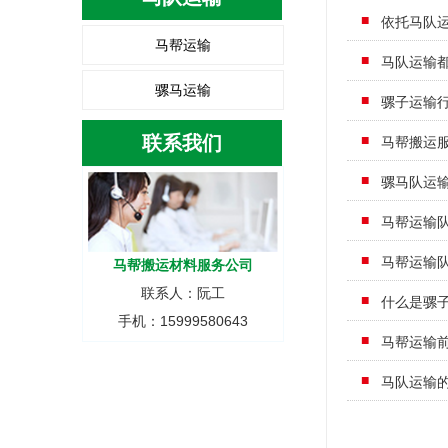
依托马队
马帮运输
马队运输
骡马运输
骡子运输
联系我们
马帮搬运
骡马队运
马帮运输
马帮运输
马帮搬运材料服务公司
联系人：阮工
什么是骡
手机：15999580643
马帮运输
马队运输