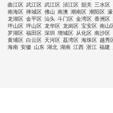
曲江区
武江区
武江区
浈江区
韶关
三水区
南海区
禅城区
佛山
南澳
潮南区
潮阳区
濠
龙湖区
金平区
汕头
斗门区
金湾区
香洲区
坪山区
坪山区
龙华区
龙岗区
宝安区
南山
罗湖区
福田区
深圳
增城区
从化区
南沙区
黄埔区
白云区
天河区
荔湾区
海珠区
越秀
海南
安徽
山东
湖北
湖南
江西
浙江
福建