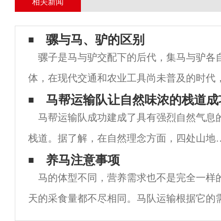
相关新闻
骡与马、驴的区别
骡子是马与驴交配下的后代，集马与驴各
体，在现代交通和农业工具尚未普及的时代
广泛的应用。说到骡子，很多人都知道它不
马帮运输队让自然味浓的栈道成
马帮运输队成功建成了具有强烈自然气息
背后的原因吗？简言之，它在进行有性生殖
栈道。据了解，在自然理念方面，四处山地
园利用现有地貌，突出绿化升级，丰富山地
养马注意事项
马的体型不同，营养需求也不是完全一样
物景观、季节和森林。卧虎山公园二期建设
天的采食量都不尽相同。马队运输根据它的
中，结合台阶路，在两侧筑起水平台阶和鱼
以保证马的健康和匀称。（1）马眼位于头