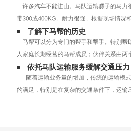
许多汽车不能进山。马队运输骡子的马力
带300或400KG。耐力很强。根据现场情况
以看到骡子可以把4000-8000公斤的货物
了解下马帮的历史
马帮可以分为专门的帮手和帮手。特别帮
坡抵挡不住钢巨石，坚决到达目的地
人家庭长期经营的马帮成员；伙伴关系由两
组成，属于短期性质。在这个神秘的群体中
依托马队运输服务缓解交通压力
随着运输业务量的增加，传统的运输模式
忌。俗话说三分之三的人生，这句话乍一看
的满足，特别是在复杂的交通条件下，运输
从这个角度来看，整合高质量的运输资源，
需求是非常必要的，这也是经过行业长