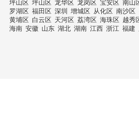
坪山区
坪山区
龙华区
龙岗区
宝安区
南山
罗湖区
福田区
深圳
增城区
从化区
南沙区
黄埔区
白云区
天河区
荔湾区
海珠区
越秀
海南
安徽
山东
湖北
湖南
江西
浙江
福建