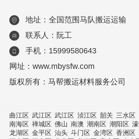
地址：全国范围马队搬运运输
联系人：阮工
手机：15999580643
网址：www.mbysfw.com
版权所有：马帮搬运材料服务公司
曲江区
武江区
武江区
浈江区
韶关
三水区
南海区
禅城区
佛山
南澳
潮南区
潮阳区
濠
龙湖区
金平区
汕头
斗门区
金湾区
香洲区