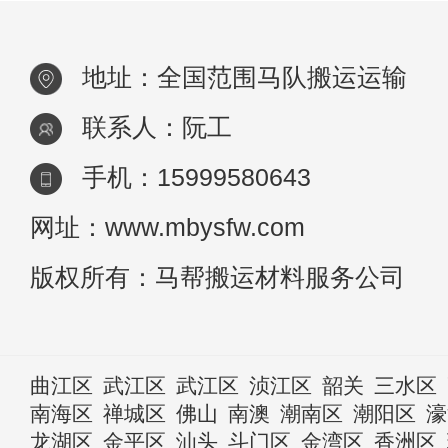
地址：全国范围马队搬运运输
联系人：阮工
手机：15999580643
网址：www.mbysfw.com
版权所有：马帮搬运材料服务公司
曲江区
武江区
武江区
浈江区
韶关
三水区
南海区
禅城区
佛山
南澳
潮南区
潮阳区
濠
龙湖区
金平区
汕头
斗门区
金湾区
香洲区