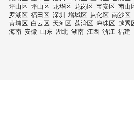
坪山区
坪山区
龙华区
龙岗区
宝安区
南山
罗湖区
福田区
深圳
增城区
从化区
南沙区
黄埔区
白云区
天河区
荔湾区
海珠区
越秀
海南
安徽
山东
湖北
湖南
江西
浙江
福建