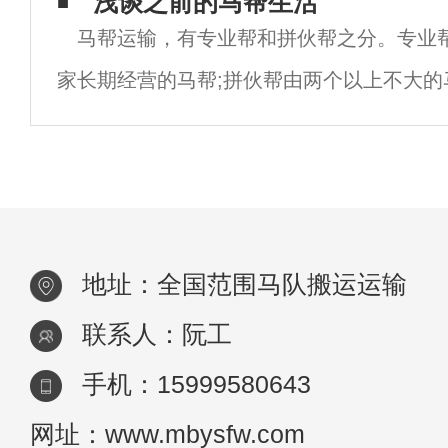
具的选择和使用。2.马尾套，马帮运输一切
浅谈之前的马帮生活
马帮运输，有专业帮和拼伙帮之分。专业
以装车运输。马对人的行为反应非常敏感，
家长期经营的马帮;拼伙帮由两个以上不大的
属短期性质。在这个神秘的群体中，有规矩
说"行船走马三分命"，此
地址：全国范围马队搬运运输
联系人：阮工
手机：15999580643
网址：www.mbysfw.com