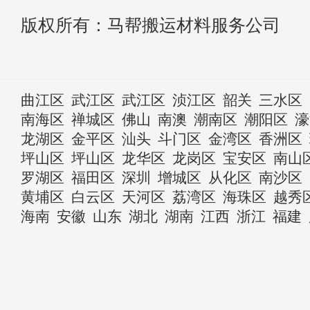
版权所有：马帮搬运材料服务公司
曲江区
武江区
武江区
浈江区
韶关
三水区
南海区
禅城区
佛山
南澳
潮南区
潮阳区
濠
龙湖区
金平区
汕头
斗门区
金湾区
香洲区
坪山区
坪山区
龙华区
龙岗区
宝安区
南山
罗湖区
福田区
深圳
增城区
从化区
南沙区
黄埔区
白云区
天河区
荔湾区
海珠区
越秀
海南
安徽
山东
湖北
湖南
江西
浙江
福建