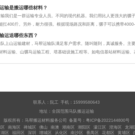
无论有多远，都要一步一步来。动身之后，每天早晨须早起。半路得生炉
运输是搬运哪些材料？
是否有一匹骡马在山中奔跑。是
运输我们是一群运输专业人员。不同的现代机器。我们用比人更强大的骡
能扛400斤。另外，耐力很强。根据现场路况和距离，骡子可以携带4000
拒钢骡。勇于走在目的地，为建设提供有力支持。运输队工程:1.配电设
输运送哪些东西？
、水泥、砖、石等
输队上山运输建材，马帮运输队满足客户需求。随叫随到，真诚服务。主要
材料运输、山骡马运输工程、塔基础设施工程等。如电信基站材料运输、
输等。如：砂、砾石、水泥、建筑材料、建筑设备、建筑钢材等，马尔蒂
息，其他一切都取决于我们。安全
联系人：阮工 手机：15999580643
地址：全国范围马队搬运运输
版权所有：马帮搬运材料服务公司 备案号：
粤ICP备2022144800号
德区
南海区
禅城区
佛山
南澳
潮南区
潮阳区
濠江区
澄海区
龙湖
罗湖区
福田区
深圳
增城区
从化区
南沙区
番禺区
花都区
黄埔区