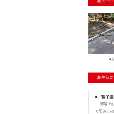
相关产品
马
相关新闻
骡子运
骡运业
对恶劣的自