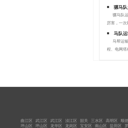
马运输队伍
骡马队
到午夜，看
骡马队
厉害，一次
斜坡无法抗
马队运
等。2.砂
马帮运
程、电网塔
山路材料运
我们一个信
曲江区
武江区
武江区
浈江区
韶关
三水区
高明区
顺
坪山区
坪山区
龙华区
龙岗区
宝安区
南山区
盐田区