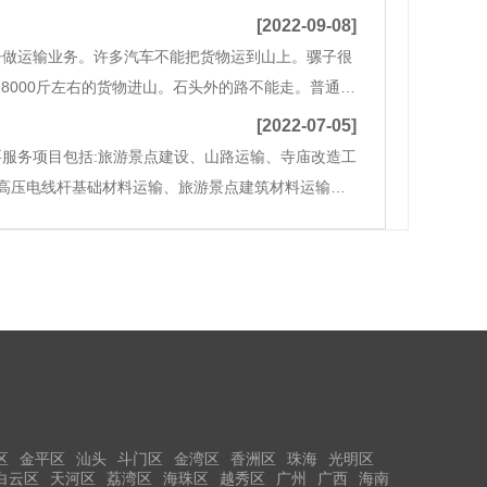
火。正午各运行李，卸货，搭帐篷。夜里须起来，直
[2022-09-08]
子做运输业务。许多汽车不能把货物运到山上。骡子很
-8000斤左右的货物进山。石头外的路不能走。普通的
备工程施工所需的砂、石、水泥、钢、铁、电线、设备
[2022-07-05]
服务项目包括:旅游景点建设、山路运输、寺庙改造工
高压电线杆基础材料运输、旅游景点建筑材料运输、
尼工程运输服务。你所要做的就是打电话给我们，给
区
金平区
汕头
斗门区
金湾区
香洲区
珠海
光明区
白云区
天河区
荔湾区
海珠区
越秀区
广州
广西
海南