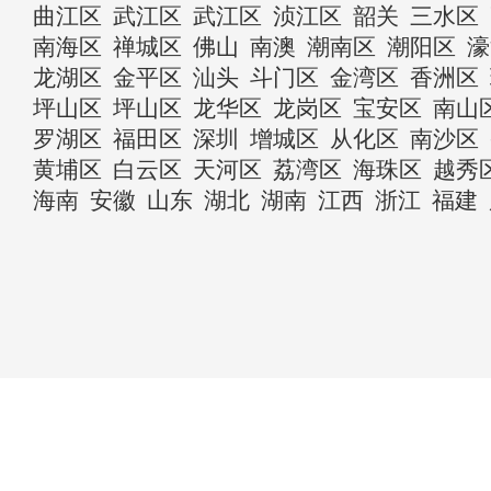
曲江区
武江区
武江区
浈江区
韶关
三水区
南海区
禅城区
佛山
南澳
潮南区
潮阳区
濠
龙湖区
金平区
汕头
斗门区
金湾区
香洲区
坪山区
坪山区
龙华区
龙岗区
宝安区
南山
罗湖区
福田区
深圳
增城区
从化区
南沙区
黄埔区
白云区
天河区
荔湾区
海珠区
越秀
海南
安徽
山东
湖北
湖南
江西
浙江
福建