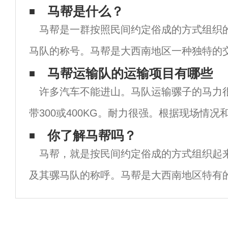
马帮是什么？
马帮是一群按照民间约定俗成的方式组织
马队的称号。马帮是大西南地区一种独特的
是茶马古道的主要运输手段。面对危险和随
马帮运输队​的运输项目有哪些
许多汽车不能进山。马队运输骡子的马力
生死共同形成了严格的组织和规则，有自己
带300或400KG。耐力很强。根据现场情况
以看到骡子可以把4000-8000公斤的货物
你了解马帮吗？
马帮，就是按民间约定俗成的方式组织起
坡抵挡不住钢巨石，坚决到达目的地
及其骡马队的称呼。马帮是大西南地区特有
方式，它也是茶马古道主要的运载手段，面
化的环境、生死与共特殊的生存方式形成马