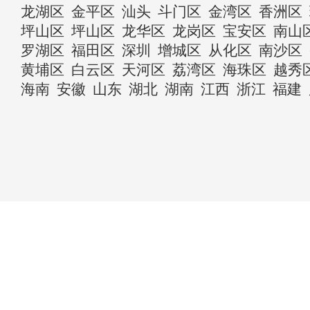
龙湖区
金平区
汕头
斗门区
金湾区
香洲区
坪山区
坪山区
龙华区
龙岗区
宝安区
南山
罗湖区
福田区
深圳
增城区
从化区
南沙区
黄埔区
白云区
天河区
荔湾区
海珠区
越秀
海南
安徽
山东
湖北
湖南
江西
浙江
福建