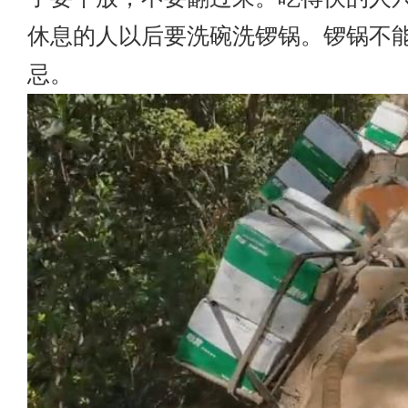
休息的人以后要洗碗洗锣锅。锣锅不
忌。