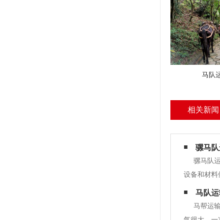
马队
相关新闻
骡马队
骡马队
设备和材料
输劳务有限
马队运
实就是生命
马帮运
气很大，一