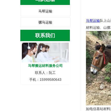
马帮运输
马帮运输
队上山
骡马运输
材料运输、山骡
联系我们
马帮搬运材料服务公司
联系人：阮工
手机：15999580643
如电信基站材料