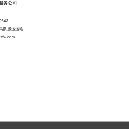
服务公司
0643
马队搬运运输
sfw.com