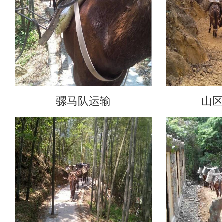
骡马队运输
山