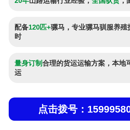
20年
山路运输行业经验，
全国驮货
，
配备
120匹+
骡马，专业骡马驯服养殖
时
量身订制
合理的货运运输方案，本地
运
点击拨号：15999580