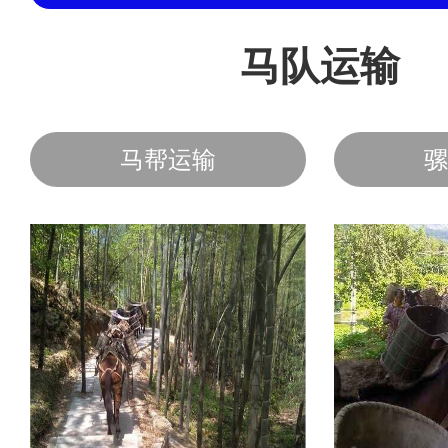
马队运输
马帮运输
骡