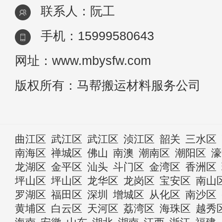
联系人：阮工
手机：15999580643
网址：www.mbysfw.com
版权所有：马帮搬运材料服务公司
曲江区
武江区
武江区
浈江区
韶关
三水区
南海区
禅城区
佛山
南澳
潮南区
潮阳区
濠
龙湖区
金平区
汕头
斗门区
金湾区
香洲区
坪山区
坪山区
龙华区
龙岗区
宝安区
南山
罗湖区
福田区
深圳
增城区
从化区
南沙区
黄埔区
白云区
天河区
荔湾区
海珠区
越秀