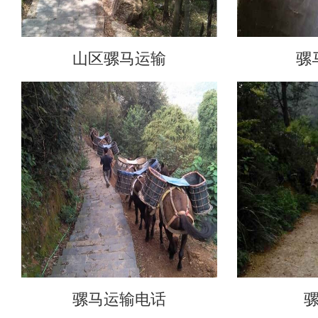
山区骡马运输
骡
骡马运输电话