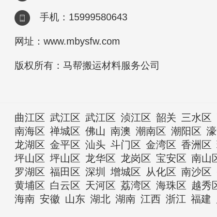
手机：15999580643
网址：www.mbysfw.com
版权所有：马帮搬运材料服务公司
曲江区
武江区
武江区
浈江区
韶关
三水区
南海区
禅城区
佛山
南澳
潮南区
潮阳区
濠
龙湖区
金平区
汕头
斗门区
金湾区
香洲区
坪山区
坪山区
龙华区
龙岗区
宝安区
南山
罗湖区
福田区
深圳
增城区
从化区
南沙区
黄埔区
白云区
天河区
荔湾区
海珠区
越秀
海南
安徽
山东
湖北
湖南
江西
浙江
福建