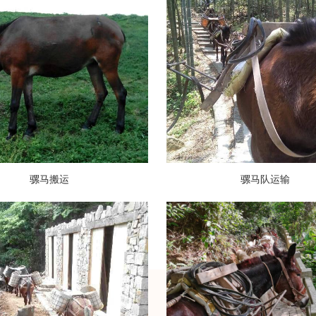
骡马搬运
骡马队运输