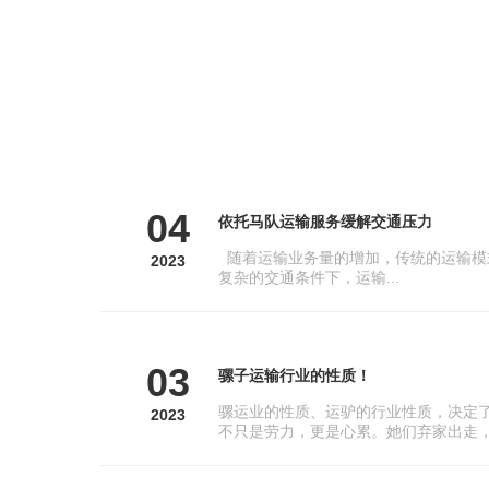
04
依托马队运输服务缓解交通压力
随着运输业务量的增加，传统的运输模
2023
复杂的交通条件下，运输...
03
骡子运输行业的性质！
骡运业的性质、运驴的行业性质，决定
2023
不只是劳力，更是心累。她们弃家出走，.