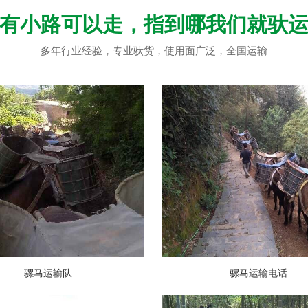
有小路可以走，指到哪我们就驮
多年行业经验，专业驮货，使用面广泛，全国运输
骡马运输队
骡马运输电话