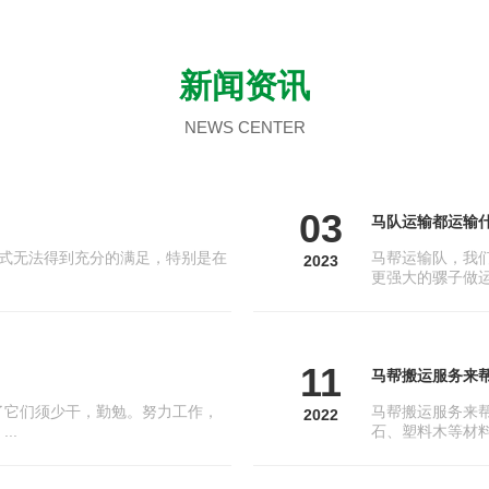
新闻资讯
NEWS CENTER
03
马队运输都运输
式无法得到充分的满足，特别是在
马帮运输队，我
2023
更强大的骡子做运
11
马帮搬运服务来
了它们须少干，勤勉。努力工作，
马帮搬运服务来
2022
..
石、塑料木等材料