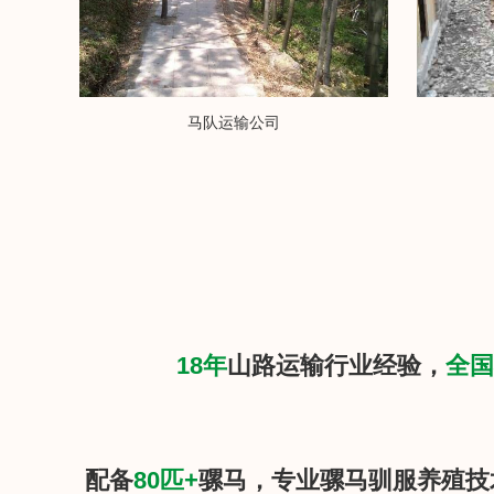
马队运输公司
18年
山路运输行业经验，
全国
配备
80匹+
骡马，专业骡马驯服养殖技