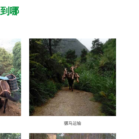
运到哪
骡马运输