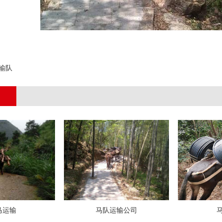
;
输队
马运输
马队运输公司