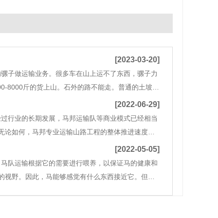
[2023-03-20]
的骡子做运输业务。很多车在山上运不了东西，骡子力
0-8000斤的货上山。石外的路不能走。普通的土坡抵
钢材.铁材.电线.设备等电力设施建设工程所需。2.砂.
[2022-06-29]
经过行业的长期发展，马邦运输队等商业模式已经相当
无论如何，马邦专业运输山路工程的整体推进速度已
交通在整体效率上相对较高，尤其是现代交通体系逐
[2022-05-05]
。马队运输根据它的需要进行喂养，以保证马的健康和
它的视野。因此，马能够感觉有什么东西接近它。但马
形成模糊的图像。（2）马对静态物的视觉感受不如动