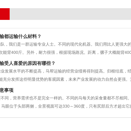
输都运输什么材料？
输队，我们是一群运输专业人士。不同的现代化机器。我们用比人更强大
次能背400斤。另外，耐力很强，根据现场路况。距离，骡子大概能背400
子。敢于在目的地走，为建设提供有力支撑。运输队工程：1.砂.石材.水泥.
输受人喜爱的原因有哪些？
材
输业发展水平的不断提高，马帮运输的经营业绩将得到提高。归根结底，
能充分发挥这些明显优势的客观因素，未来产业发展的动力自然会更强。
，可以有效缓解常规运输的交通压力。提高职业水平。众所周知，今天的
意事项
不同的交通环境下，相应的交通方式
型不同，营养需求也不是完全一样的。不同的马每天的采食量都不尽相同
）马眼位于头部两侧，全景视面可达330～360度，只有尻部后方才超出
圆形，由于眼轴的长度不良，物象很难在视网膜上形成焦点，看物体只能
周边静态的动物如蛇、兔等