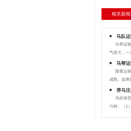
相关新闻
马队运
马帮运
气很大，一
挡不住铁骡
马帮运
水泥.砖.石
随着运
成熟。如果
经全部提高
养马注
步完善。在
马的体
匀称。（1
眼球呈扁椭
态物，马对