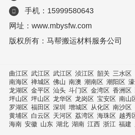
手机：15999580643
网址：www.mbysfw.com
版权所有：马帮搬运材料服务公司
曲江区
武江区
武江区
浈江区
韶关
三水区
南海区
禅城区
佛山
南澳
潮南区
潮阳区
濠
龙湖区
金平区
汕头
斗门区
金湾区
香洲区
坪山区
坪山区
龙华区
龙岗区
宝安区
南山
罗湖区
福田区
深圳
增城区
从化区
南沙区
黄埔区
白云区
天河区
荔湾区
海珠区
越秀
海南
安徽
山东
湖北
湖南
江西
浙江
福建