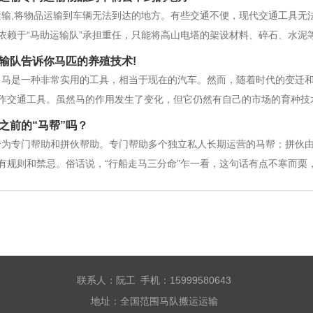
运输,将物品运输到车辆无法到达的地方。有些交通不便，现代交通工具无
依赖于“马助运输队”承担重任，只能将高山电塔的架设材料、碎石、水泥
公司从事马队运输队、马帮运输队、山路运输、短途运输、自驾货物运输
输队告诉你马匹的养殖技术!
，顾客就是帝”经过市场的
，马是一种非常实用的工具，相当于现在的汽车。然而，随着时代的变迁
作交通工具。虽然马的作用发生了变化，但它仍然有自己的市场的育种技
马首先要选择合适的场地，然后再建马厩。因为马的繁殖比较细致，不能
之前的“马帮”吗？
防滑。选择水泥进行场地地面施工是
分为专门帮助和拼伙帮助。专门帮助多个独立私人长期运营的马帮；拼伙
有规则和禁忌。俗话说，“行船走马三分命”乍一看，这句话有点不寒而栗
一般指语言说话和行为动作。不同的家庭有不同的禁忌。马帮运输队马帮
们自己吃，表现出对马的关爱和
联系人：阮工 手机：15999580643
地址：全国范围马队搬运运输