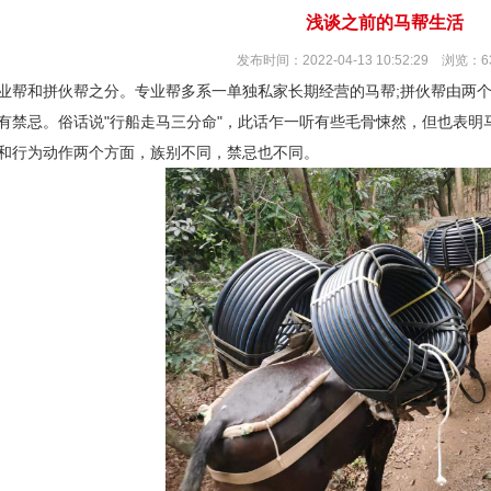
浅谈之前的马帮生活
发布时间：2022-04-13 10:52:29 浏览：6
业帮和拼伙帮之分。专业帮多系一单独私家长期经营的马帮;拼伙帮由两
有禁忌。俗话说"行船走马三分命"，此话乍一听有些毛骨悚然，但也表明
和行为动作两个方面，族别不同，禁忌也不同。