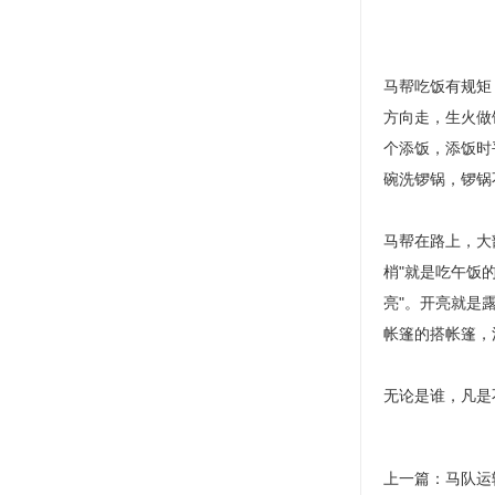
马帮吃饭有规矩
方向走，生火做
个添饭，添饭时
碗洗锣锅，锣锅
马帮在路上，大
梢"就是吃午饭
亮"。开亮就是
帐篷的搭帐篷，
无论是谁，凡是
上一篇：
马队运