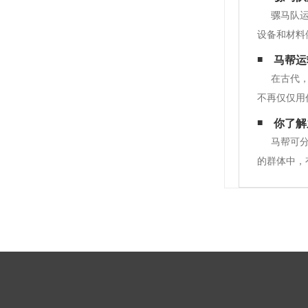
骡马队
设备和材料
输劳务有限
马帮运
实就是生命
在古代
不再仅仅用
种技术。养
你了解
整，还需要
马帮可
的群体中，
理解。禁忌
吃，然后人