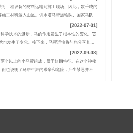
法将工程设备的材料运输到施工现场。因此，数千吨的
等施工材料运入山区。供水塔马帮运输队、国家马队运
，可随时在当地紧急运输。企业成立以来，一直以“诚
[2022-07-01]
和科学技术的进步，马的作用发生了根本性的变化。它
术也发生了变化。接下来，马帮运输将与您分享其育
太粗心，一般需要单独繁殖。马厩的地面不仅需要平
[2022-09-08]
由两个以上的小马帮组成，属于短期特征。在这个神秘
，但也说明了马帮生涯的艰辛和危险，产生禁忌并不难
吃饭有规律。马帮休息后，先给马添料加草，让马先