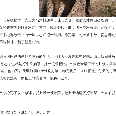
，马帮歇梢后，先是为马添料加草，让马先食，然后人才做自己吃的，以示
饭的锅桩尖必须正对这一方向，烧柴必须一顺，切忌烧对头柴。开饭时，
平平地称添最上面一层，忌讳挖一深洞。添完饭，勺子要平放，切忌翻过
不能翻扑，翻了就是犯讳。
部分时间过的是野营露宿的生活。一般天一发亮就爬起来从山上找回骡马，
的意思，也就是打个酥油茶，揉一点糌粑吃。当天色昏暗下来的时候，马帮
露营。他们要在天黑前埋好锣锅烧好饭，卸完驮子，搭好帐篷。每天的打
洗碗的洗碗，而且是轮流著做，以免不公平。
不小心犯了以上忌讳，就要挨一顿数落，还要出钱请客打牙祭，严重的就
输队教你如何区分马、骡子、驴