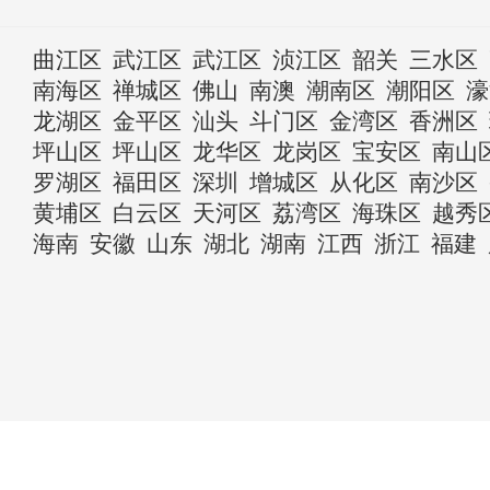
曲江区
武江区
武江区
浈江区
韶关
三水区
南海区
禅城区
佛山
南澳
潮南区
潮阳区
濠
龙湖区
金平区
汕头
斗门区
金湾区
香洲区
坪山区
坪山区
龙华区
龙岗区
宝安区
南山
罗湖区
福田区
深圳
增城区
从化区
南沙区
黄埔区
白云区
天河区
荔湾区
海珠区
越秀
海南
安徽
山东
湖北
湖南
江西
浙江
福建