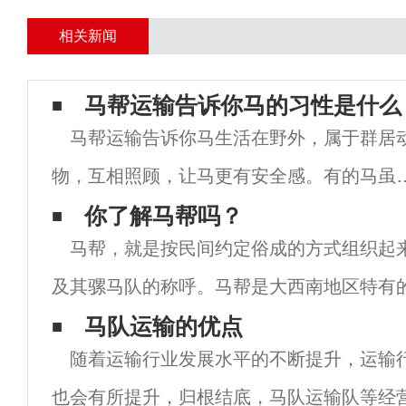
相关新闻
马帮运输告诉你马的习性是什么
马帮运输告诉你马生活在野外，属于群居
物，互相照顾，让马更有安全感。有的马虽
生活在马厩里，但马也很需要同伴。马交通
你了解马帮吗？
马帮，就是按民间约定俗成的方式组织起
般在马场养其他动物，如狗、山羊甚至驴，
及其骡马队的称呼。马帮是大西南地区特有
可以当马的同伴。一群生活在一起的马很有
方式，它也是茶马古道主要的运载手段，面
马队运输的优点
层
随着运输行业发展水平的不断提升，运输
化的环境、生死与共特殊的生存方式形成马
也会有所提升，归根结底，马队运输队等经