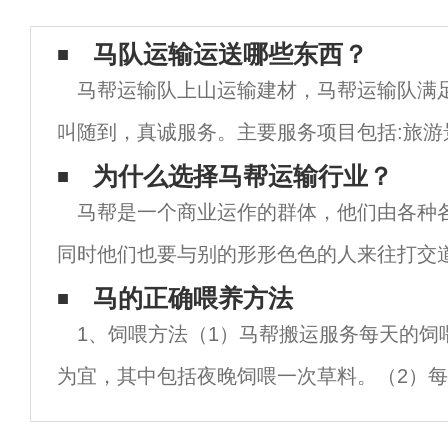
马队运输运送哪些东西？
马帮运输队上山运输建材，马帮运输队满
叫随到，真诚服务。主要服务项目包括:旅游
运输、寺庙改造工程、电网塔材料运输、山
为什么选择马帮运输行业？
马帮是一个商业运作的群体，他们由各种
塔基础设施工程等。如电信基站材料运输、
同时他们也要与别的形形色色的人来往打交
生存，也为了生意上的需要，他们都有着很
马的正确喂养方法
1、饲喂方法（1）马帮搬运服务每天的饲喂
与合作的精神。马锅头与赶马人之组成马帮
为宜，其中包括夜晚饲喂一次草料。（2）
时间不宜超过8小时。（3）一半的干草料应