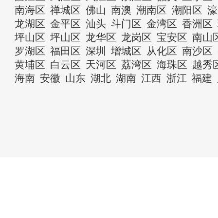
南海区
禅城区
佛山
南澳
潮南区
潮阳区
濠
龙湖区
金平区
汕头
斗门区
金湾区
香洲区
坪山区
坪山区
龙华区
龙岗区
宝安区
南山
罗湖区
福田区
深圳
增城区
从化区
南沙区
黄埔区
白云区
天河区
荔湾区
海珠区
越秀
海南
安徽
山东
湖北
湖南
江西
浙江
福建