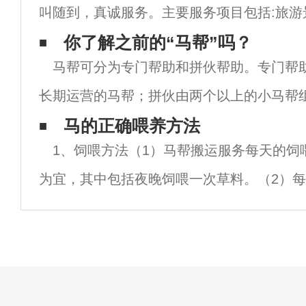
叫随到，真诚服务。主要服务项目包括:旅游
运输、寺庙改造工程、电网塔材料运输、山
你了解之前的“马帮”吗？
马帮可分为专门帮助和拼伙帮助。专门帮
塔基础设施工程等。如电信基站材料运输、
长期运营的马帮；拼伙由两个以上的小马帮
特征。在这个神秘的群体中，有规则和禁忌。
马的正确喂养方法
1、饲喂方法（1）马帮搬运服务每天的饲喂
船走马三分命”乍一看，这句话有点不寒而栗
为宜，其中包括夜晚饲喂一次草料。（2）
时间不宜超过8小时。（3）一半的干草料应
而精饲料应当在白天分2-3次饲喂。2、饲