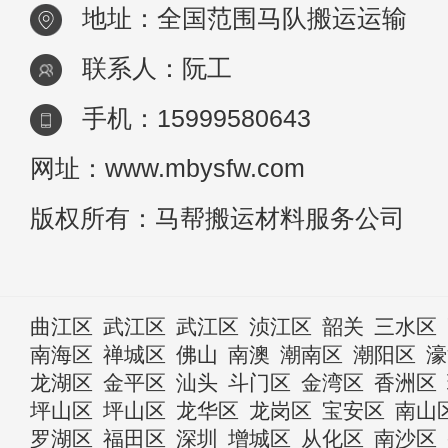
地址：全国范围马队搬运运输
联系人：阮工
手机：15999580643
网址：www.mbysfw.com
版权所有：马帮搬运材料服务公司
曲江区
武江区
武江区
浈江区
韶关
三水区
南海区
禅城区
佛山
南澳
潮南区
潮阳区
濠
龙湖区
金平区
汕头
斗门区
金湾区
香洲区
坪山区
坪山区
龙华区
龙岗区
宝安区
南山
罗湖区
福田区
深圳
增城区
从化区
南沙区