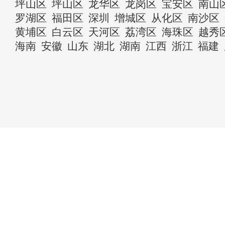
坪山区
坪山区
龙华区
龙岗区
宝安区
南山
罗湖区
福田区
深圳
增城区
从化区
南沙区
黄埔区
白云区
天河区
荔湾区
海珠区
越秀
海南
安徽
山东
湖北
湖南
江西
浙江
福建