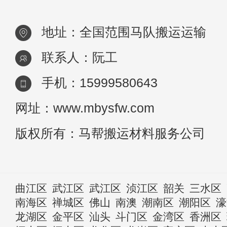
地址：全国范围马队搬运运输
联系人：阮工
手机：15999580643
网址：www.mbysfw.com
版权所有：马帮搬运材料服务公司
曲江区
武江区
武江区
浈江区
韶关
三水区
南海区
禅城区
佛山
南澳
潮南区
潮阳区
濠
龙湖区
金平区
汕头
斗门区
金湾区
香洲区