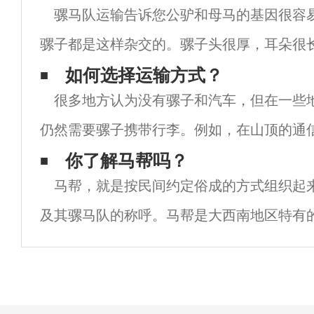
骡马队运输告诉您公驴和母马的基因很容
骡子都是这样杂交的。骡子头很厚，耳朵很
又小又窄的蹄子看起来像驴子，脖子看起来
如何选择运输方式？
很多地方认为没有骡子和汽车，但在一些
音与驴非常相似，但它也有马嘶的特点。骡
仍然需要骡子携带行李。例如，在山顶的通
中，许多人认为它不应该被直升机吊起吗？
你了解马帮吗？
马帮，就是按民间约定俗成的方式组织起
地说，他们应该在山顶修路后开车，但事实
及其骡马队的称呼。马帮是大西南地区特有
方式，它也是茶马古道主要的运载手段，面
化的环境、生死与共特殊的生存方式形成马