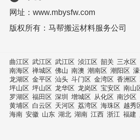
网址：www.mbysfw.com
版权所有：马帮搬运材料服务公司
曲江区
武江区
武江区
浈江区
韶关
三水区
南海区
禅城区
佛山
南澳
潮南区
潮阳区
濠
龙湖区
金平区
汕头
斗门区
金湾区
香洲区
坪山区
坪山区
龙华区
龙岗区
宝安区
南山
罗湖区
福田区
深圳
增城区
从化区
南沙区
黄埔区
白云区
天河区
荔湾区
海珠区
越秀
海南
安徽
山东
湖北
湖南
江西
浙江
福建