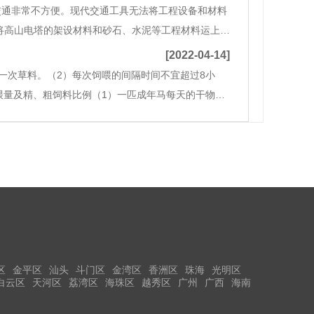
交通非常不方便。现代交通工具无法将工程设备和材料
将高山电塔的架设材料和砂石、水泥等工程材料运上
。水沟工程 3石材、水泥、砂等护坡工程 2.风水工
[2022-04-14]
喂一次草料。（2）每次饲喂的间隔时间不宜超过8小
喂量及精、粗饲料比例（1）一匹成年马每天的干物质
在此基础上适当增加饲喂量，如果马偏肥胖，可以在此
区
金平区
汕头
斗门区
金湾区
香洲区
珠海
光明区
白云区
天河区
荔湾区
海珠区
越秀区
广州
广西
海南