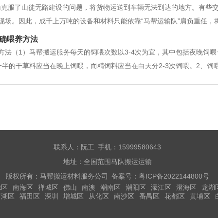
善，在不一样的交通运输环境下，相
输克服了山徒无路建设的问题，将货物运送到车辆无法到达的地方。有些
现场。因此，成千上万吨的设备和材料只能依靠“马帮运输队”肩负重任，
1:砂石、水泥、塔塔材料、绝缘体、瓷瓶等。电力工程；3:砂、水泥、砖等
确喂养方法
专业从事各类建筑工程
方法（1）马帮搬运服务每天的饲喂次数以3-4次为宜，其中包括夜晚饲
一半的干草料应当在晚上饲喂，而精饲料应当在白天分2-3次饲喂。2、饲
料和粗饲料）采食量为体重的2.5%左右，如果马的身形比较消瘦，可以
减少饲喂量。（2）
联系人：阮工 手机：15999580643
地址：全国范围马队搬运运输
版权所有：马帮搬运材料服务公司 备案号：
粤ICP备2022144800号
德区
南海区
禅城区
佛山
南澳
潮南区
潮阳区
濠江区
澄海区
龙湖
罗湖区
福田区
深圳
增城区
从化区
南沙区
番禺区
花都区
黄埔区