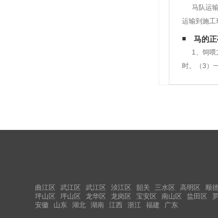
体系逐步完
马队运
运输到施工
山。例如:
马的正
程(坟墓)
1、饲喂
时。（3）
（包括精饲
基础上适当
曲江区
武江区
武江区
浈江区
韶关
三水区
高明区
顺
坪山区
坪山区
龙华区
龙岗区
宝安区
南山区
盐田区
安徽
山东
湖北
湖南
江西
浙江
福建
广东