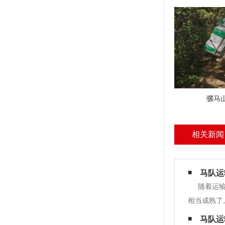
骡马
相关新闻
马队运
随着运
相当成熟了
了，能够有
马队运