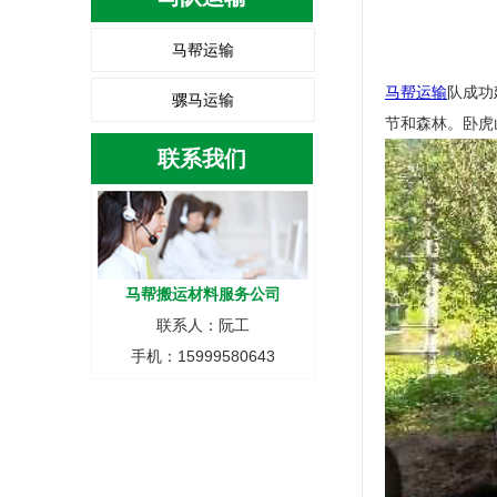
马帮运输
马帮运输
队成功
骡马运输
节和森林。卧虎
联系我们
马帮搬运材料服务公司
联系人：阮工
手机：15999580643