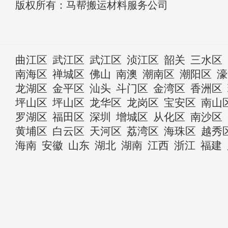
版权所有：马帮搬运材料服务公司
曲江区
武江区
武江区
浈江区
韶关
三水区
南海区
禅城区
佛山
南澳
潮南区
潮阳区
濠
龙湖区
金平区
汕头
斗门区
金湾区
香洲区
坪山区
坪山区
龙华区
龙岗区
宝安区
南山
罗湖区
福田区
深圳
增城区
从化区
南沙区
黄埔区
白云区
天河区
荔湾区
海珠区
越秀
海南
安徽
山东
湖北
湖南
江西
浙江
福建