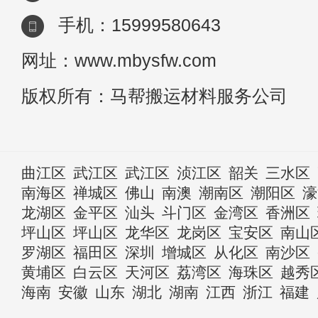
手机：15999580643
网址：www.mbysfw.com
版权所有：马帮搬运材料服务公司
曲江区
武江区
武江区
浈江区
韶关
三水区
南海区
禅城区
佛山
南澳
潮南区
潮阳区
濠
龙湖区
金平区
汕头
斗门区
金湾区
香洲区
坪山区
坪山区
龙华区
龙岗区
宝安区
南山
罗湖区
福田区
深圳
增城区
从化区
南沙区
黄埔区
白云区
天河区
荔湾区
海珠区
越秀
海南
安徽
山东
湖北
湖南
江西
浙江
福建