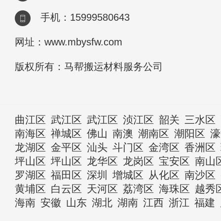
手机：15999580643
网址：www.mbysfw.com
版权所有：马帮搬运材料服务公司
曲江区
武江区
武江区
浈江区
韶关
三水区
南海区
禅城区
佛山
南澳
潮南区
潮阳区
濠
龙湖区
金平区
汕头
斗门区
金湾区
香洲区
坪山区
坪山区
龙华区
龙岗区
宝安区
南山
罗湖区
福田区
深圳
增城区
从化区
南沙区
黄埔区
白云区
天河区
荔湾区
海珠区
越秀
海南
安徽
山东
湖北
湖南
江西
浙江
福建