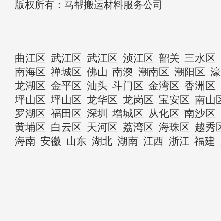
版权所有：马帮搬运材料服务公司
曲江区
武江区
武江区
浈江区
韶关
三水区
南海区
禅城区
佛山
南澳
潮南区
潮阳区
濠
龙湖区
金平区
汕头
斗门区
金湾区
香洲区
坪山区
坪山区
龙华区
龙岗区
宝安区
南山
罗湖区
福田区
深圳
增城区
从化区
南沙区
黄埔区
白云区
天河区
荔湾区
海珠区
越秀
海南
安徽
山东
湖北
湖南
江西
浙江
福建