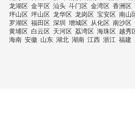
龙湖区
金平区
汕头
斗门区
金湾区
香洲区
坪山区
坪山区
龙华区
龙岗区
宝安区
南山
罗湖区
福田区
深圳
增城区
从化区
南沙区
黄埔区
白云区
天河区
荔湾区
海珠区
越秀
海南
安徽
山东
湖北
湖南
江西
浙江
福建