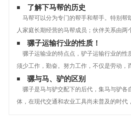
了解下马帮的历史
马帮可以分为专门的帮手和帮手。特别帮
人家庭长期经营的马帮成员；伙伴关系由两
组成，属于短期性质。在这个神秘的群体中
骡子运输行业的性质！
骡子运输业的特点点，驴子运输行业的性
忌。俗话说三分之三的人生，这句话乍一看
须少工作，勤奋。努力工作，不仅是劳动，
劳。他们年复一年地离开了家。我们应该随
骡与马、驴的区别
骡子是马与驴交配下的后代，集马与驴各
然环境和恶劣的天气，始终跟上机会，抓住
体，在现代交通和农业工具尚未普及的时代
广泛的应用。说到骡子，很多人都知道它不
背后的原因吗？简言之，它在进行有性生殖