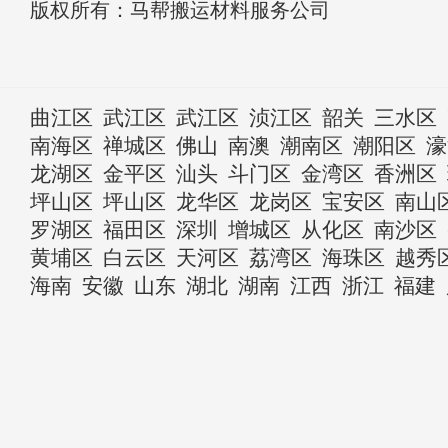
版权所有：马帮搬运材料服务公司
曲江区
武江区
武江区
浈江区
韶关
三水区
南海区
禅城区
佛山
南澳
潮南区
潮阳区
濠
龙湖区
金平区
汕头
斗门区
金湾区
香洲区
坪山区
坪山区
龙华区
龙岗区
宝安区
南山
罗湖区
福田区
深圳
增城区
从化区
南沙区
黄埔区
白云区
天河区
荔湾区
海珠区
越秀
海南
安徽
山东
湖北
湖南
江西
浙江
福建