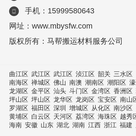
手机：15999580643
网址：www.mbysfw.com
版权所有：马帮搬运材料服务公司
曲江区
武江区
武江区
浈江区
韶关
三水区
南海区
禅城区
佛山
南澳
潮南区
潮阳区
濠
龙湖区
金平区
汕头
斗门区
金湾区
香洲区
坪山区
坪山区
龙华区
龙岗区
宝安区
南山
罗湖区
福田区
深圳
增城区
从化区
南沙区
黄埔区
白云区
天河区
荔湾区
海珠区
越秀
海南
安徽
山东
湖北
湖南
江西
浙江
福建