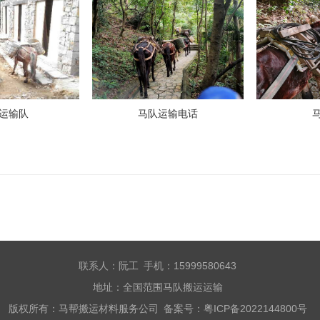
运输队
马队运输电话
联系人：阮工 手机：15999580643
地址：全国范围马队搬运运输
版权所有：马帮搬运材料服务公司 备案号：
粤ICP备2022144800号