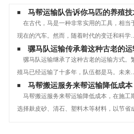
马帮运输队告诉你马匹的养殖技
在古代，马是一种非常实用的工具，相当
现在的汽车。然而，随着时代的变迁和科学
术的进步，马的作用发生了根本性的变化。
骡马队运输传承着这种古老的运
骡马队运输继承了这种古老的运输方式。
不再仅仅用作交通工具。虽然马的作用发生
殖马已经运输了十多年，队伍都是马。未来
变化，但它仍然有自己的市场的育种技术也
考虑到骡子更能吃苦，更容易繁殖，马被骡
马帮搬运服务来帮运输降低成本
生
马帮搬运服务来帮运输降低成本，在施工
取代，队伍中只剩下一小部分马。多年来，
选择麸皮砂、清石、塑料木等材料，以节省
通状况越来越好，但许多交通活动仍然可以
山建设项目材料运输困难、运输成本高的实
续
西马帮运输队运输材料，而不是以的人工搬