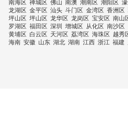
南海区
禅城区
佛山
南澳
潮南区
潮阳区
濠
龙湖区
金平区
汕头
斗门区
金湾区
香洲区
坪山区
坪山区
龙华区
龙岗区
宝安区
南山
罗湖区
福田区
深圳
增城区
从化区
南沙区
黄埔区
白云区
天河区
荔湾区
海珠区
越秀
海南
安徽
山东
湖北
湖南
江西
浙江
福建