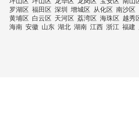
坪山区
坪山区
龙华区
龙岗区
宝安区
南山
罗湖区
福田区
深圳
增城区
从化区
南沙区
黄埔区
白云区
天河区
荔湾区
海珠区
越秀
海南
安徽
山东
湖北
湖南
江西
浙江
福建