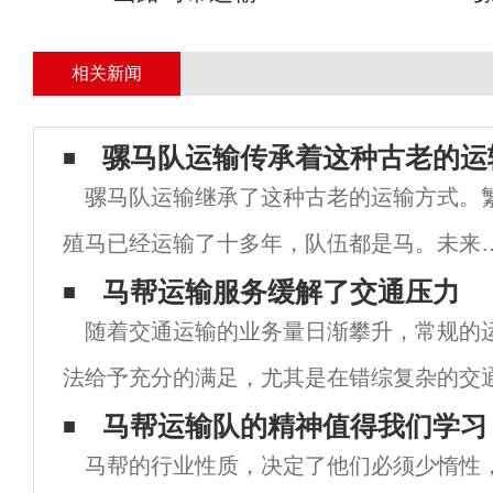
相关新闻
骡马队运输传承着这种古老的运
骡马队运输继承了这种古老的运输方式。
殖马已经运输了十多年，队伍都是马。未来
考虑到骡子更能吃苦，更容易繁殖，马被骡
马帮运输服务缓解了交通压力
随着交通运输的业务量日渐攀升，常规的
取代，队伍中只剩下一小部分马。多年来，
法给予充分的满足，尤其是在错综复杂的交
通状况越来越好，但许多交通活动仍然可以
压力还是相对较大的，从这个角度来说，整
马帮运输队的精神值得我们学习
续
马帮的行业性质，决定了他们必须少惰性
源，满足不同的业务需求还是非常有必要的