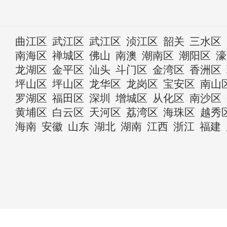
曲江区
武江区
武江区
浈江区
韶关
三水区
南海区
禅城区
佛山
南澳
潮南区
潮阳区
濠
龙湖区
金平区
汕头
斗门区
金湾区
香洲区
坪山区
坪山区
龙华区
龙岗区
宝安区
南山
罗湖区
福田区
深圳
增城区
从化区
南沙区
黄埔区
白云区
天河区
荔湾区
海珠区
越秀
海南
安徽
山东
湖北
湖南
江西
浙江
福建