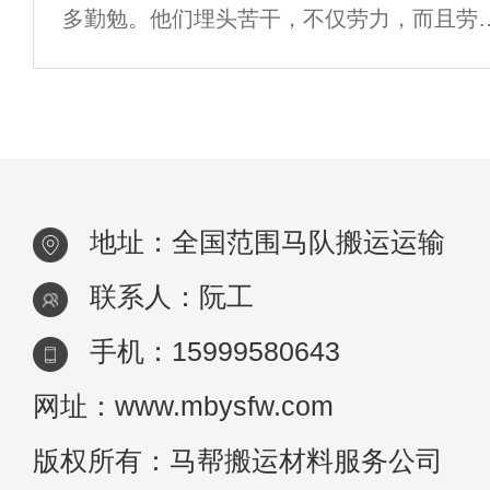
多勤勉。他们埋头苦干，不仅劳力，而且劳
心。他们抛家别子、风餐露宿，常常逾年不
归，随时要与恶劣的自然环境和糟糕的天气
卓绝的抗争，经常还要赶时间、抓机会，这
然比&
地址：全国范围马队搬运运输
联系人：阮工
手机：15999580643
网址：www.mbysfw.com
版权所有：马帮搬运材料服务公司