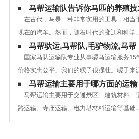
马帮运输队告诉你马匹的养殖技
在古代，马是一种非常实用的工具，相当
现在的汽车。然而，随着时代的变迁和科学
术的进步，马的作用发生了根本性的变化。
马帮驮运,马帮队,毛驴物流,马帮
国家马队运输队专业从事骡马运输服务15
不再仅仅用作交通工具。虽然马的作用发生
价格实惠公平。我们的骡子很强壮。骡子来
变化，但它仍然有自己的市场的育种技术也
时，训练有素。能够完成人力无法完成的运输
马帮运输主要用于哪方面的运输
生
马帮运输主要用于交通景区、建筑材料、
工程砾石材料.水泥.铁塔材料.绝缘物.瓷瓶
路运输、寺庙运输、电力塔材料运输等基础
施工程。砂、水泥动力工程、塔式材料、瓷
缘体等；挖沟工程砂、水泥、砖等是马队运