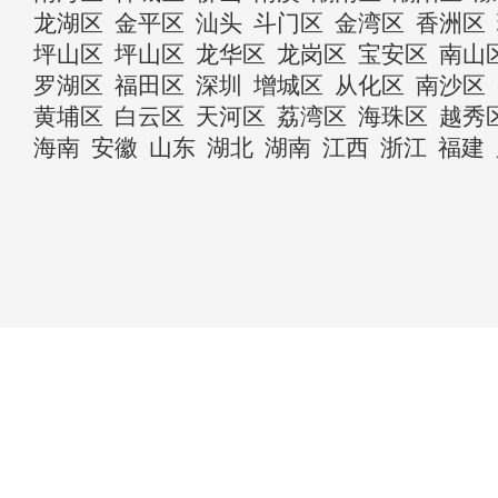
龙湖区
金平区
汕头
斗门区
金湾区
香洲区
坪山区
坪山区
龙华区
龙岗区
宝安区
南山
罗湖区
福田区
深圳
增城区
从化区
南沙区
黄埔区
白云区
天河区
荔湾区
海珠区
越秀
海南
安徽
山东
湖北
湖南
江西
浙江
福建