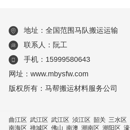
的主要材料。马队运输箱有时间去找马老板
没
地址：全国范围马队搬运运输
联系人：阮工
手机：15999580643
网址：www.mbysfw.com
版权所有：马帮搬运材料服务公司
曲江区
武江区
武江区
浈江区
韶关
三水区
南海区
禅城区
佛山
南澳
潮南区
潮阳区
濠