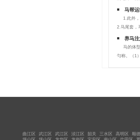
流砥柱。 
马帮运
现在在很多
1.此
2.马尾套
足够的耐心
养马注
用储物箱、
马的体
匀称。（1
眼球呈扁椭
态物，马对
曲江区
武江区
武江区
浈江区
韶关
三水区
高明区
顺
坪山区
坪山区
龙华区
龙岗区
宝安区
南山区
盐田区