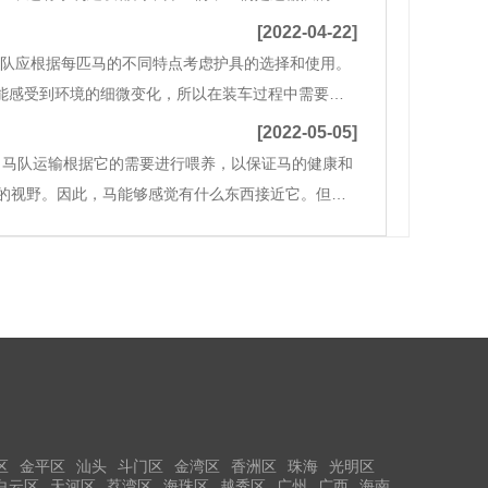
在崎岖山路上的表现，要比一些货车好很多，因此，
[2022-04-22]
输队应根据每匹马的不同特点考虑护具的选择和使用。
，能感受到环境的细微变化，所以在装车过程中需要有
配备专用装置，包括马厩仓库、物料仓库、马具设备专
[2022-05-05]
。马队运输根据它的需要进行喂养，以保证马的健康和
它的视野。因此，马能够感觉有什么东西接近它。但马
形成模糊的图像。（2）马对静态物的视觉感受不如动
区
金平区
汕头
斗门区
金湾区
香洲区
珠海
光明区
白云区
天河区
荔湾区
海珠区
越秀区
广州
广西
海南