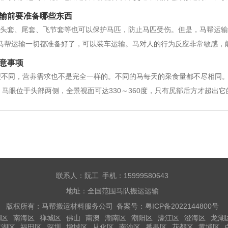
马队运输长时间运输货物可以安全放心，而且有人驱使的话，马队运输
输前要准备哪些东西
地方，只要交通不方便，人们一时间
外，头套、尾套、飞节套等也可以保护马匹，防止马匹受伤。但是，马帮运
，马帮运输一切都准备好了，可以装车运输。马对人的行为反应非常敏感
，不能粗鲁地赶走，让马受到惊吓。3.设备保证安全运输。运输的马车
意事项
马夫工作通道、饮用水系统、
型不同，营养需求也不是完全一样的。不同的马每天的采食量都不尽相同
）马眼位于头部两侧，全景视面可达330～360度，只有尻部后方才超出
圆形，由于眼轴的长度不良，物象很难在视网膜上形成焦点，看物体只能
周边静态的动物如蛇、兔等
联系人：阮工 手机：15999580643
地址：全国范围马队搬运运输
版权所有：马帮搬运材料服务公司 备案号：
粤ICP备2022144800号
德区
南海区
禅城区
佛山
南澳
潮南区
潮阳区
濠江区
澄海区
龙湖
罗湖区
福田区
深圳
增城区
从化区
南沙区
番禺区
花都区
黄埔区