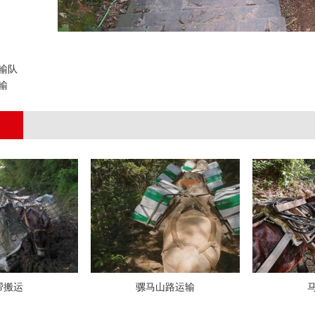
输队
输
帮搬运
骡马山路运输