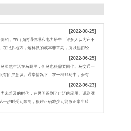
[2022-08-25]
。例如，在山顶的通信塔和电力塔中，许多人认为它不
，在很多地方，这样做的成本非常高，所以他们经常
不是普通的小骡子，也不是农村种地的骡子。这是一
[2022-06-25]
的马虽然生活在马厩里，但马也很需要同伴。马交通一
很有阶层意识。通常情况下，在一群野马中，会有一
位或新马来挑战领袖，两匹马通常会打一架来解决问
[2022-06-23]
具尚未普及的时代，在民间得到了广泛的应用。说到骡
第一步时受到限制，很难正确减少到能够正常生殖的
使用。特别是在现代交通和农业工具尚未普及的情况