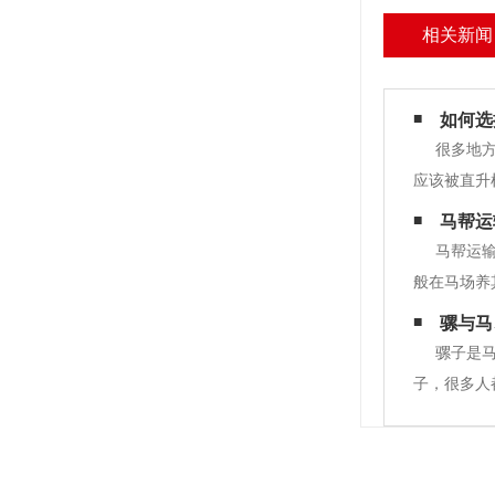
相关新闻
如何选
很多地
应该被直升
用骡子运输
马帮运
头专门针对
马帮运
般在马场养
匹公马作为
骡与马
题。当然，
骡子是
子，很多人
单倍体细胞
下，它们在