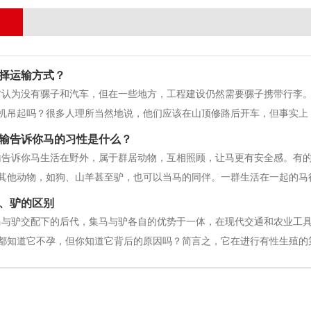
择运输方式？
方认为没有骡子和汽车，但在一些地方，工程建设仍然需要骡子携带行李
机吊起吗？很多人理所当然地说，他们应该在山顶修路后开车，但事实上
。当然，这不是整体，而是装载和组装。这只是冰山一角。他们养的骡子
输告诉你马的习性是什么？
这些地方的大骡子。它又高又强，长
输告诉你马生活在野外，属于群居动物，互相照顾，让马更有安全感。有
其他动物，如狗、山羊甚至驴，也可以当马的同伴。一群生活在一起的马
领袖。在饲养的马中，也会有一匹割马或母马作为领袖。为了争夺领袖地
、驴的区别
两匹公马要争夺一匹母马，也要争夺
马与驴交配下的后代，集马与驴各自的优势于一体，在现代交通和农业工
都知道它不孕，但你知道它背后的原因吗？简言之，它在进行有性生殖的
的分裂。骡马队运输告诉你骡与马，驴的区别骡子、马和驴在中国被广泛
农村地区发挥着不可或缺的作用。骡