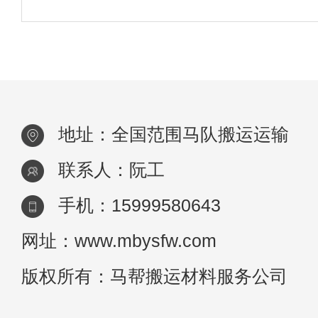
生活在马厩里，但马也很需要同伴。马交通
般在马场养其他动物，如狗、山羊甚至驴，
可以当马的同伴。一群生活在一起的马很有
层
地址：全国范围马队搬运运输
联系人：阮工
手机：15999580643
网址：www.mbysfw.com
版权所有：马帮搬运材料服务公司