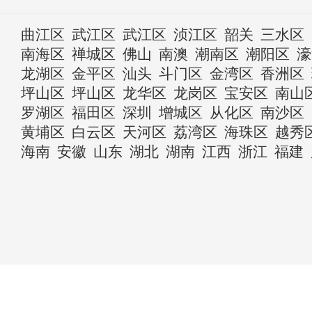
曲江区
武江区
武江区
浈江区
韶关
三水区
南海区
禅城区
佛山
南澳
潮南区
潮阳区
濠
龙湖区
金平区
汕头
斗门区
金湾区
香洲区
坪山区
坪山区
龙华区
龙岗区
宝安区
南山
罗湖区
福田区
深圳
增城区
从化区
南沙区
黄埔区
白云区
天河区
荔湾区
海珠区
越秀
海南
安徽
山东
湖北
湖南
江西
浙江
福建