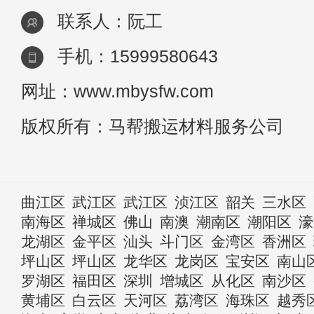
联系人：阮工
手机：15999580643
网址：www.mbysfw.com
版权所有：马帮搬运材料服务公司
曲江区
武江区
武江区
浈江区
韶关
三水区
南海区
禅城区
佛山
南澳
潮南区
潮阳区
濠
龙湖区
金平区
汕头
斗门区
金湾区
香洲区
坪山区
坪山区
龙华区
龙岗区
宝安区
南山
罗湖区
福田区
深圳
增城区
从化区
南沙区
黄埔区
白云区
天河区
荔湾区
海珠区
越秀