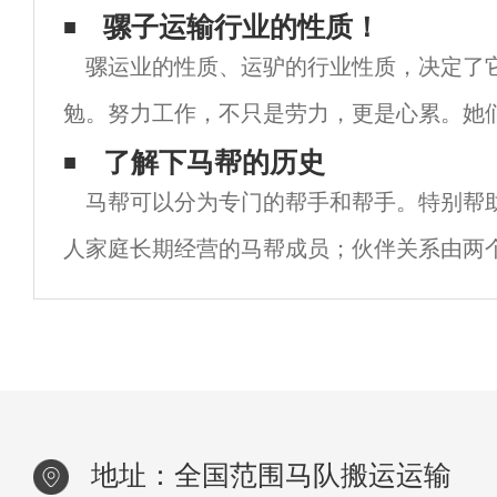
付了一点定金，他们都会尽心尽力完成工作
骡子运输行业的性质！
骡运业的性质、运驴的行业性质，决定了
外，哪怕自己吃亏贴进去，也要保证客户的
勉。努力工作，不只是劳力，更是心累。她
复一年。应随时应对恶劣的自然环境和恶劣
了解下马帮的历史
马帮可以分为专门的帮手和帮手。特别帮
时机，把握时机，把握时机。显然，这远比
人家庭长期经营的马帮成员；伙伴关系由两
组成，属于短期性质。在这个神秘的群体中
忌。俗话说三分之三的人生，这句话乍一看
地址：全国范围马队搬运运输