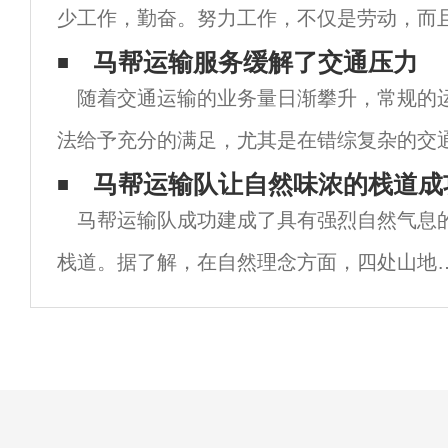
少工作，勤奋。努力工作，不仅是劳动，而
年复一年地离开了家。我们应该随时处理恶
马帮运输服务缓解了交通压力
随着交通运输的业务量日渐攀升，常规的
恶劣的天气，始终跟上机会，抓住机会，抓
法给予充分的满足，尤其是在错综复杂的交
压力还是相对较大的，从这个角度来说，整
马帮运输队让自然味浓的栈道成
马帮运输队成功建成了具有强烈自然气息
源，满足不同的业务需求还是非常有必要的
栈道。据了解，在自然理念方面，四处山地
园利用现有地貌，突出绿化升级，丰富山地
物景观、季节和森林。卧虎山公园二期建设
中，结合台阶路，在两侧筑起水平台阶和鱼
坑，