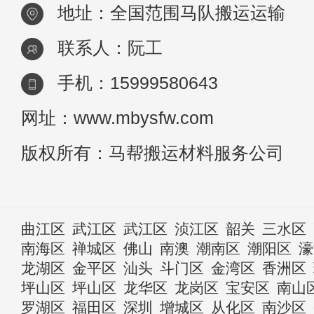
地址：全国范围马队搬运运输
联系人：阮工
手机：15999580643
网址：www.mbysfw.com
版权所有：马帮搬运材料服务公司
曲江区
武江区
武江区
浈江区
韶关
三水区
南海区
禅城区
佛山
南澳
潮南区
潮阳区
濠
龙湖区
金平区
汕头
斗门区
金湾区
香洲区
坪山区
坪山区
龙华区
龙岗区
宝安区
南山
罗湖区
福田区
深圳
增城区
从化区
南沙区