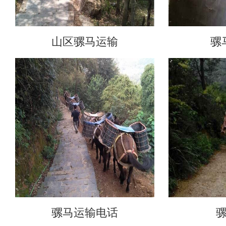
山区骡马运输
骡
骡马运输电话