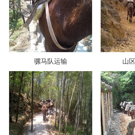
骡马队运输
山