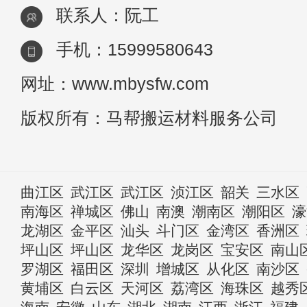
联系人：阮工
手机：15999580643
网址：www.mbysfw.com
版权所有：马帮搬运材料服务公司
曲江区
武江区
武江区
浈江区
韶关
三水区
南海区
禅城区
佛山
南澳
潮南区
潮阳区
濠
龙湖区
金平区
汕头
斗门区
金湾区
香洲区
坪山区
坪山区
龙华区
龙岗区
宝安区
南山
罗湖区
福田区
深圳
增城区
从化区
南沙区
黄埔区
白云区
天河区
荔湾区
海珠区
越秀