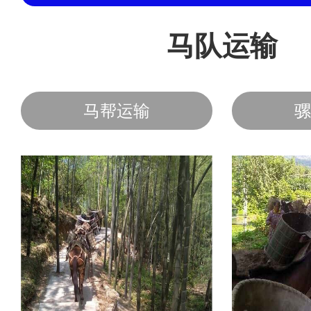
马队运输
马帮运输
骡