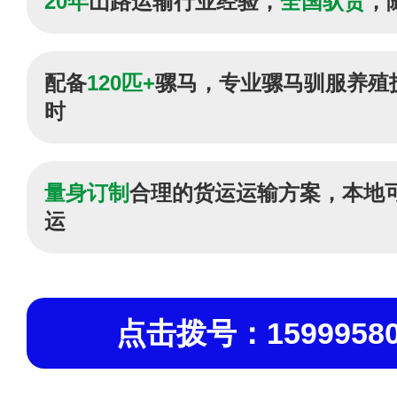
20年
山路运输行业经验，
全国驮货
，
配备
120匹+
骡马，专业骡马驯服养殖
时
量身订制
合理的货运运输方案，本地
运
点击拨号：15999580