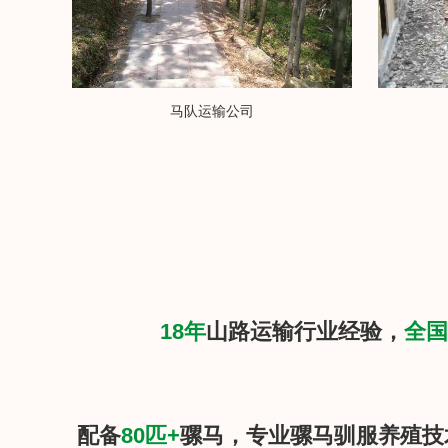
马队运输公司
18年
山路运输行业经验，
全国
配备
80匹+
骡马，专业骡马驯服养殖技