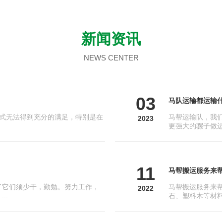
新闻资讯
NEWS CENTER
03
马队运输都运输
式无法得到充分的满足，特别是在
马帮运输队，我
2023
更强大的骡子做运
11
马帮搬运服务来
了它们须少干，勤勉。努力工作，
马帮搬运服务来
2022
..
石、塑料木等材料