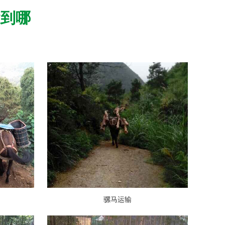
运到哪
骡马运输