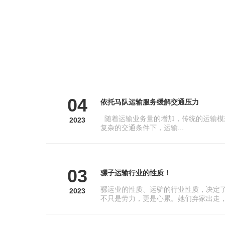
04
依托马队运输服务缓解交通压力
随着运输业务量的增加，传统的运输模
2023
复杂的交通条件下，运输...
03
骡子运输行业的性质！
骡运业的性质、运驴的行业性质，决定
2023
不只是劳力，更是心累。她们弃家出走，.