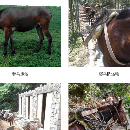
骡马搬运
骡马队运输