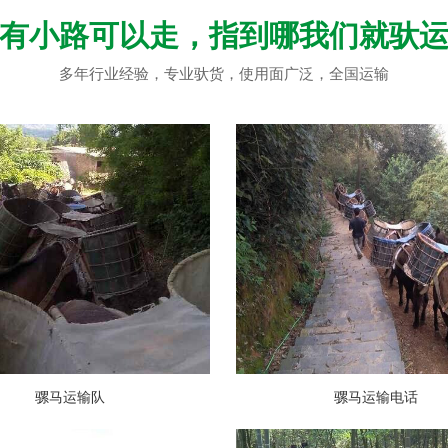
有小路可以走，指到哪我们就驮
多年行业经验，专业驮货，使用面广泛，全国运输
骡马运输队
骡马运输电话