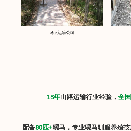
马队运输公司
18年
山路运输行业经验，
全国
配备
80匹+
骡马，专业骡马驯服养殖技