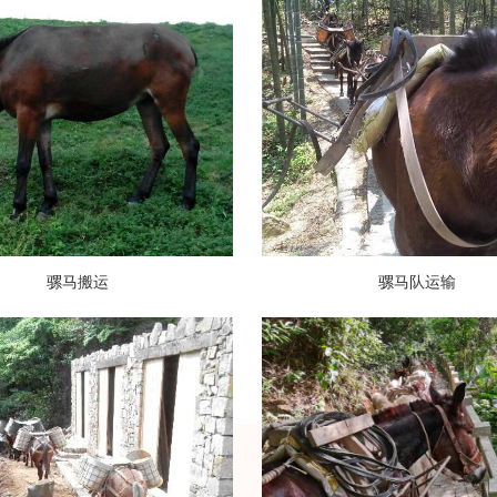
骡马搬运
骡马队运输