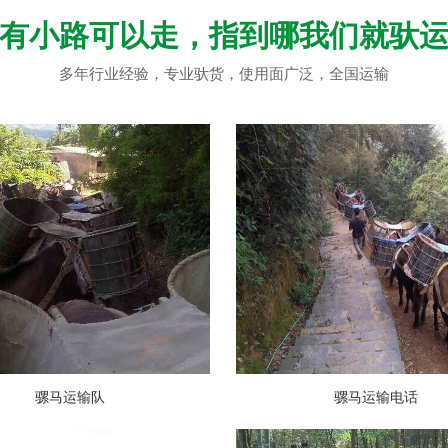
有小路可以走，指到哪我们就驮
多年行业经验，专业驮货，使用面广泛，全国运输
骡马运输队
骡马运输电话