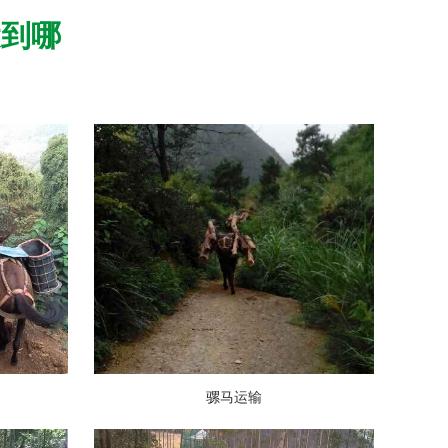
运到哪
骡马运输