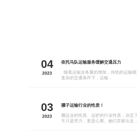
04
依托马队运输服务缓解交通压力
随着运输业务量的增加，传统的运输模
2023
复杂的交通条件下，运输...
03
骡子运输行业的性质！
骡运业的性质、运驴的行业性质，决定
2023
不只是劳力，更是心累。她们弃家出走，.