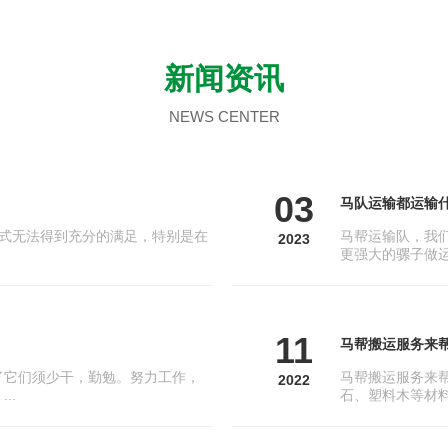
新闻资讯
NEWS CENTER
03
马队运输都运输
式无法得到充分的满足，特别是在
马帮运输队，我
2023
更强大的骡子做运
11
马帮搬运服务来
了它们须少干，勤勉。努力工作，
马帮搬运服务来
2022
..
石、塑料木等材料