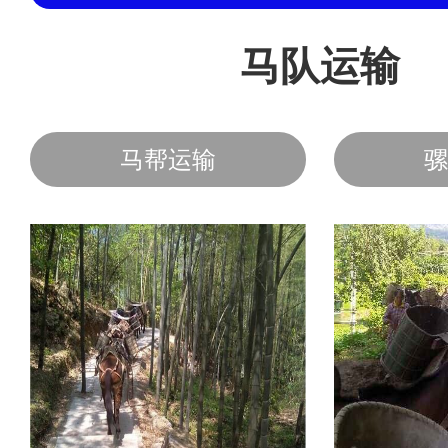
马队运输
马帮运输
骡