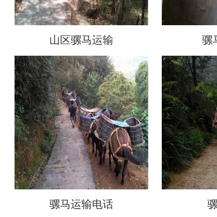
山区骡马运输
骡
骡马运输电话