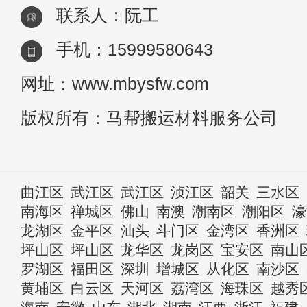
联系人：阮工
手机：15999580643
网址：www.mbysfw.com
版权所有：马帮搬运材料服务公司
曲江区
武江区
武江区
浈江区
韶关
三水区
南海区
禅城区
佛山
南澳
潮南区
潮阳区
濠
龙湖区
金平区
汕头
斗门区
金湾区
香洲区
坪山区
坪山区
龙华区
龙岗区
宝安区
南山
罗湖区
福田区
深圳
增城区
从化区
南沙区
黄埔区
白云区
天河区
荔湾区
海珠区
越秀