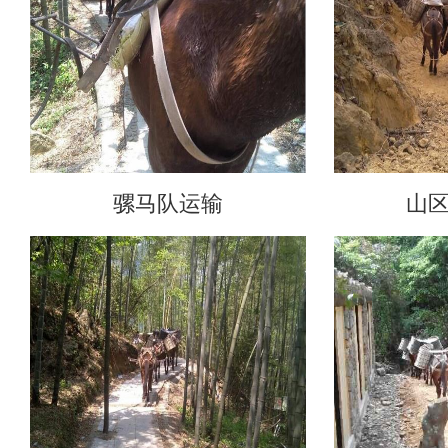
骡马队运输
山