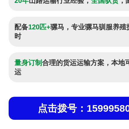
20年
山路运输行业经验，
全国驮货
，
配备
120匹+
骡马，专业骡马驯服养殖
时
量身订制
合理的货运运输方案，本地
运
点击拨号：15999580