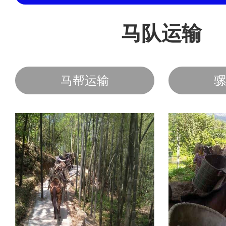
马队运输
马帮运输
骡