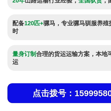
20年
山路运输行业经验，
全国驮货
，
配备
120匹+
骡马，专业骡马驯服养殖
时
量身订制
合理的货运运输方案，本地
运
点击拨号：15999580