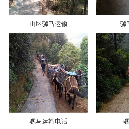
山区骡马运输
骡
骡马运输电话