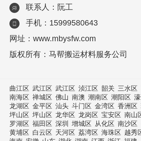
联系人：阮工
手机：15999580643
网址：www.mbysfw.com
版权所有：马帮搬运材料服务公司
曲江区
武江区
武江区
浈江区
韶关
三水区
南海区
禅城区
佛山
南澳
潮南区
潮阳区
濠
龙湖区
金平区
汕头
斗门区
金湾区
香洲区
坪山区
坪山区
龙华区
龙岗区
宝安区
南山
罗湖区
福田区
深圳
增城区
从化区
南沙区
黄埔区
白云区
天河区
荔湾区
海珠区
越秀