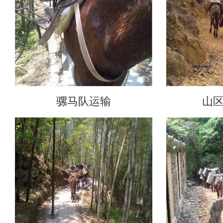
骡马队运输
山