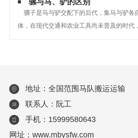
耐力非常强。根据现场情况。距离，骡子可
骡与马、驴的区别
骡子是马与驴交配下的后代，集马与驴各
4000-8000公斤的货物上山。除了石头，你
体，在现代交通和农业工具尚未普及的时代
广泛的应用。说到骡子，很多人都知道它不
背后的原因吗？简言之，它在进行有性生殖
地址：全国范围马队搬运运输
联系人：阮工
手机：15999580643
网址：www.mbysfw.com