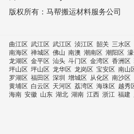
版权所有：马帮搬运材料服务公司
曲江区
武江区
武江区
浈江区
韶关
三水区
南海区
禅城区
佛山
南澳
潮南区
潮阳区
濠
龙湖区
金平区
汕头
斗门区
金湾区
香洲区
坪山区
坪山区
龙华区
龙岗区
宝安区
南山
罗湖区
福田区
深圳
增城区
从化区
南沙区
黄埔区
白云区
天河区
荔湾区
海珠区
越秀
海南
安徽
山东
湖北
湖南
江西
浙江
福建